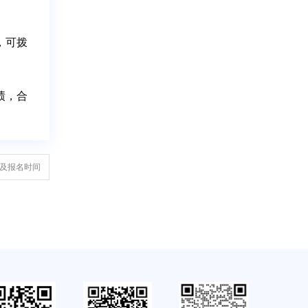
，可拨
绩，合
件及报名时间