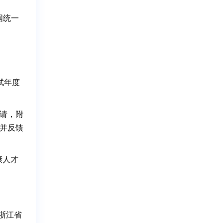
国统一
试年度
请，附
并反馈
康人才
浙江省