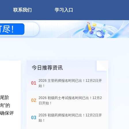
联系我们
学习入口
现在
2026 主管药师报名时间已出！12月2日开
0
1
始！
收尾阶
2026 初级药士考试报名时间已出！12月2
0
2
日开始！
询”的
确保评
2026 初级药师报名时间已出！12月2日开
0
3
始！
精品题库免费试